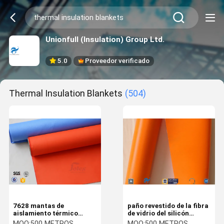
Unionfull (Insulation) Group Ltd.
5.0
Proveedor verificado
Thermal Insulation Blankets
(504)
7628 mantas de
paño revestido de la fibra
aislamiento térmico
de vidrio del silicón
revestidas de acrílico
anaranjado de los
MOQ:
500 METROS
MOQ:
500 METROS