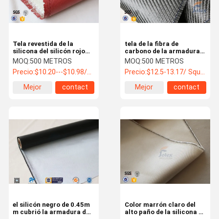
Tela revestida de la
tela de la fibra de
silicona del silicón rojo
carbono de la armadura
1200℃ alta para los
de tela cruzada de 3K
MOQ:
500 METROS
MOQ:
500 METROS
materiales de aislamiento
200g 0.3m m para el
Precio:
$10.20---$10.98/m2
Precio:
$12.5-13.17/ Square Meter
térmico
refuerzo, materiales de
aislador termales
Mejor
contact
Mejor
contact
precio
precio
Hogar
Productos
VR Show
Sobre
Nosotros
el silicón negro de 0.45m
Color marrón claro del
m cubrió la armadura de
alto paño de la silicona de