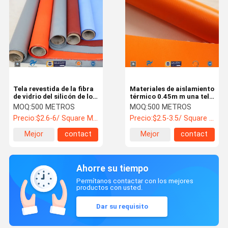
Tela revestida de la fibra
Materiales de aislamiento
de vidrio del silicón de los
térmico 0.45m m una tela
materiales de aislamiento
revestida de la fibra de
MOQ:
500 METROS
MOQ:
500 METROS
térmico de la armadura
vidrio del silicón
Precio:
$2.6-6/ Square Meter
Precio:
$2.5-3.5/ Square Meter
llana
anaranjado lateral
Mejor
contact
Mejor
contact
precio
precio
Ahorre su tiempo
Permítanos contactar con los mejores
productos con usted.
Dar su requisito