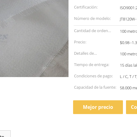
Certificación:
ISO9001:
Número de modelo:
JT8120W-
Cantidad de orden
100 metr
mínima:
Precio:
$0.98--1.
Detalles de
100 metro
empaquetado:
Tiempo de entrega:
15 días l
Condiciones de pago:
L / C, T /
Capacidad de la fuente:
58.000 m
Mejor precio
Co
to