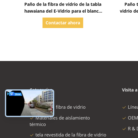
Mostrar detalles
Paño de la fibra de vidrio de la tabla
Paño t
hawaiana del E-Vidrio para el blanco
vidrio d
de epoxy de la tabla hawaiana 4oz
de la
Contactar ahora
Categorías
Visita a
tela de la fibra de vidrio
Líne
Materiales de aislamiento
OEM
térmico
R & 
tela revestida de la fibra de vidrio