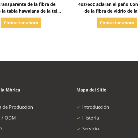
Mostrar detalles
Mostrar detalles
ransparente de la fibra de
4oz/6oz aclaran el paño Co
e la tabla hawaiana de la tela
de la fibra de vidrio de la
 fibra de vidrio a la tabla
hawaiana de la blancura con 
Contactar ahora
Contactar ahora
hawaiana cubierta
 la fábrica
Mapa del Sitio
a de Producción
Introducción
 / ODM
Historia
D
Servicio