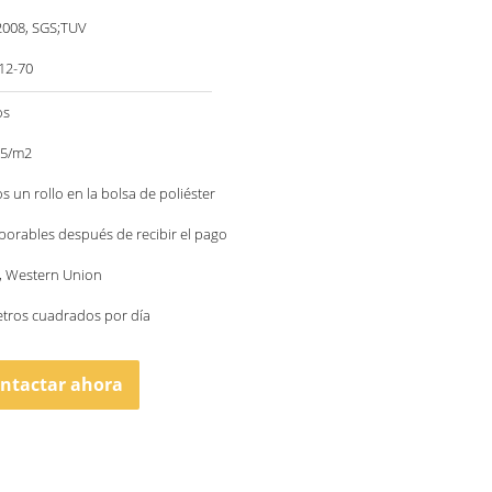
2008, SGS;TUV
12-70
os
35/m2
s un rollo en la bolsa de poliéster
aborables después de recibir el pago
 T, Western Union
etros cuadrados por día
ntactar ahora