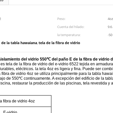
2
Peso:
4oz
Cuenta del hilado:
9.6 
la temperatura:
-50
o de la tabla hawaiana
tela de la fibra de vidrio
,
 aislamiento del vidrio 550℃ del paño E de la fibra de vidrio 
s tela de la fibra de vidrio del e-vidrio 6522 tejida en armadura l
 durables, eléctricos. la tela 4oz es ligera y fina. Puede ser c
a fibra de vidrio 4oz se utiliza principalmente para la tabla hawai
bajo de 550℃ continuamente. A excepción del edificio de la tabl
iscina, restaurar la producción de las piscinas, tela revestida y 
la fibra de vidrio 4oz
E-vidrio