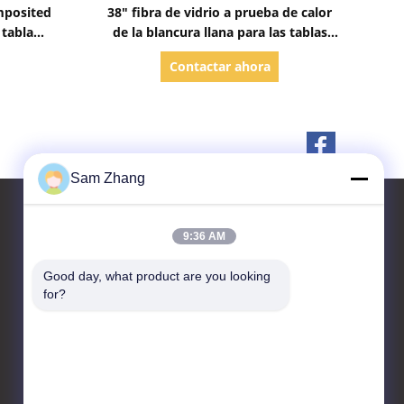
Mostrar detalles
mposited
38" fibra de vidrio a prueba de calor
 tabla
de la blancura llana para las tablas
la resina
hawaianas
Contactar ahora
Sam Zhang
9:36 AM
Contactar Ahora
Good day, what product are you looking 
for?
Unionfull (Insulation) Group
Ltd.
Parque tecnológico de las
materias textiles, No.35
Jingbianshi Rd, provincia de