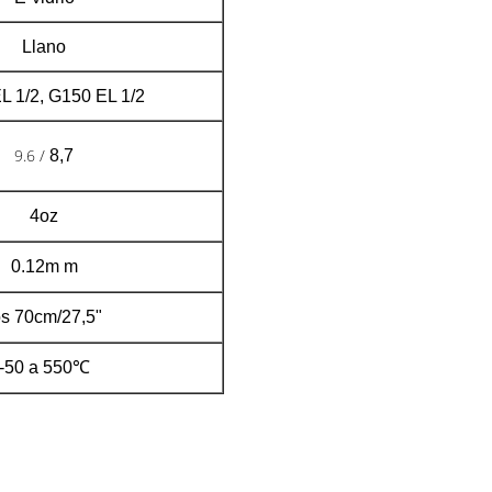
Llano
L 1/2, G150 EL 1/2
9.6 /
8,7
4oz
0.12m m
os 70cm/27,5"
-50 a 550℃