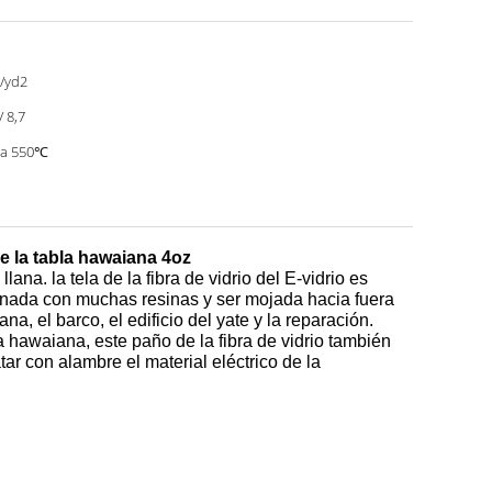
/yd2
/ 8,7
 a 550℃
de la tabla hawaiana 4oz
lana. la tela de la fibra de vidrio del E-vidrio es
ombinada con muchas resinas y ser mojada hacia fuera
ana, el barco, el edificio del yate y la reparación.
a hawaiana, este paño de la fibra de vidrio también
atar con alambre el material eléctrico de la