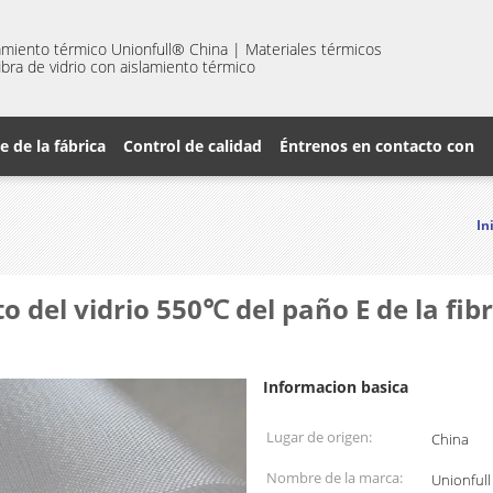
amiento térmico Unionfull® China | Materiales térmicos
 fibra de vidrio con aislamiento térmico
je de la fábrica
Control de calidad
Éntrenos en contacto con
In
o del vidrio 550℃ del paño E de la fibr
Informacion basica
Lugar de origen:
China
Nombre de la marca:
Unionfull