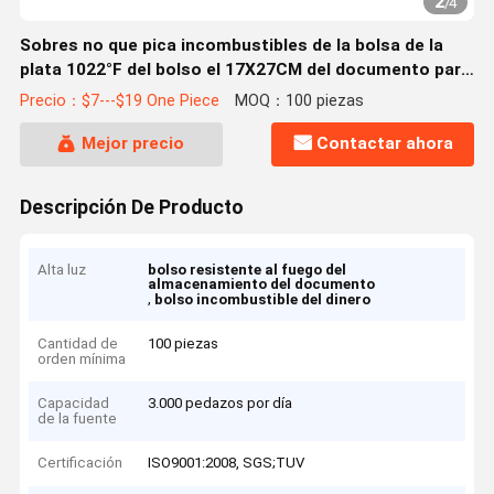
2
/
4
Sobres no que pica incombustibles de la bolsa de la
plata 1022°F del bolso el 17X27CM del documento para
el dinero
Precio：$7---$19 One Piece
MOQ：100 piezas
Mejor precio
Contactar ahora
Descripción De Producto
Alta luz
bolso resistente al fuego del
almacenamiento del documento
,
bolso incombustible del dinero
Cantidad de
100 piezas
orden mínima
Capacidad
3.000 pedazos por día
de la fuente
Certificación
ISO9001:2008, SGS;TUV