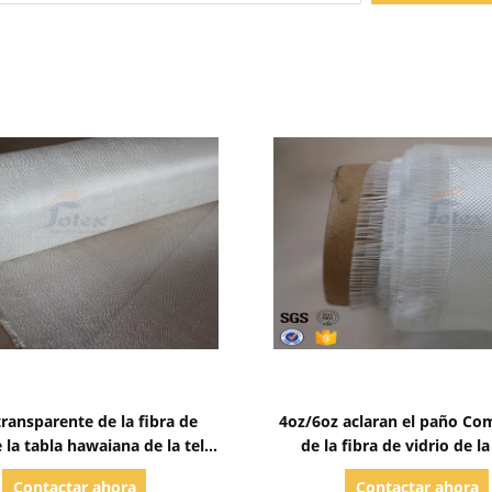
Mostrar detalles
Mostrar detalles
ransparente de la fibra de
4oz/6oz aclaran el paño Co
e la tabla hawaiana de la tela
de la fibra de vidrio de la
 fibra de vidrio a la tabla
hawaiana de la blancura con 
Contactar ahora
Contactar ahora