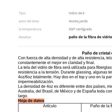
Tipo:
Vidrio de E
peso del área:
4oz/sq yarda
la temperatura:
550° centígrado
paño de la fibra de vidri
Resaltar:
Paño de cristal 
Con fuerza de alta densidad y de alta resistencia, tel
constantemente el mejor en claridad y final.
La tela del vidrio de fibra será utilizada para fibergl
resistencia a la tensión. Durante glassing, algunas t
4oz/6oz totalmente. Hay dos en el top y uno en la parte
impermeabilización.
La densidad de 4oz es diferente entre dos países, mie
Australia, del Brasil, de México y de España toda co
largo.
Hoja de datos
Artículo
Paño de la fi