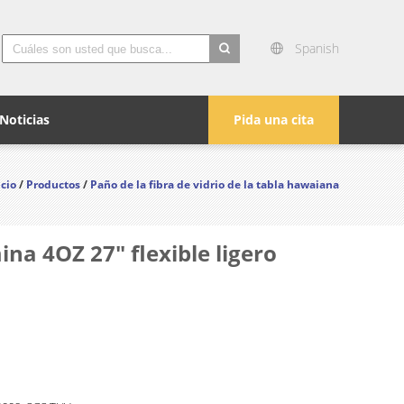
Spanish
search
Noticias
Pida una cita
icio
/
Productos
/
Paño de la fibra de vidrio de la tabla hawaiana
ina 4OZ 27" flexible ligero