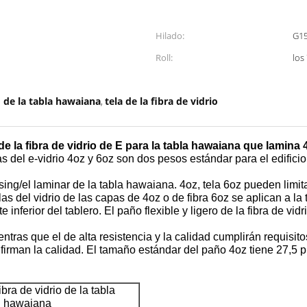
Hilado:
G15
Roll:
los
o de la tabla hawaiana
tela de la fibra de vidrio
,
de la fibra de vidrio de E para la tabla hawaiana que lamina 4
as del e-vidrio 4oz y 6oz son dos pesos estándar para el edificio
assing/el laminar de la tabla hawaiana. 4oz, tela 6oz pueden limit
elas del vidrio de las capas de 4oz o de fibra 6oz se aplican a 
 inferior del tablero. El paño flexible y ligero de la fibra de vi
ntras que el de alta resistencia y la calidad cumplirán requisit
nfirman la calidad. El tamaño estándar del paño 4oz tiene 27,5
bra de vidrio de la tabla
hawaiana