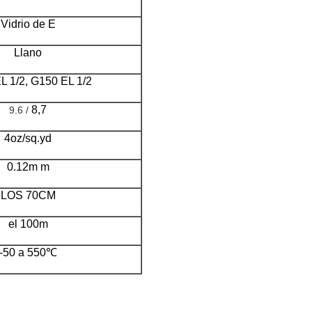
Vidrio de E
Llano
L 1/2, G150 EL 1/2
8,7
9.6 /
4oz/sq.yd
0.12m m
LOS 70CM
el 100m
-50 a 550℃