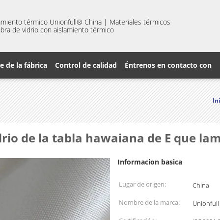
amiento térmico Unionfull® China | Materiales térmicos
 fibra de vidrio con aislamiento térmico
je de la fábrica
Control de calidad
Éntrenos en contacto con
In
idrio de la tabla hawaiana de E que lam
Informacion basica
Lugar de origen:
China
Nombre de la marca:
Unionfull