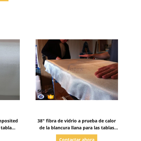
Mostrar detalles
mposited
38" fibra de vidrio a prueba de calor
 tabla
de la blancura llana para las tablas
la resina
hawaianas
Contactar ahora