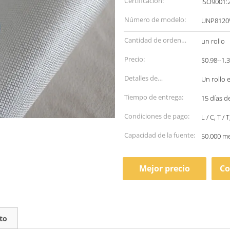
Certificación:
ISO9001:
Número de modelo:
UNP8120
Cantidad de orden
un rollo
mínima:
Precio:
$0.98--1.
Detalles de
Un rollo 
empaquetado:
Tiempo de entrega:
15 días d
Condiciones de pago:
L / C, T /
Capacidad de la fuente:
50.000 m
Mejor precio
Co
to