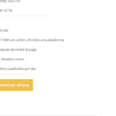
2008, SGS;TUV
W-12-70
35/ M2
el 100m en cartón, 20 rollos una plataforma
espués de recibir el pago
 T, Western Union
etros cuadrados por día
ntactar ahora