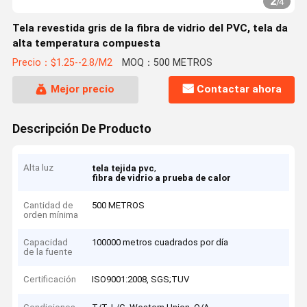
2
/
4
Tela revestida gris de la fibra de vidrio del PVC, tela da
alta temperatura compuesta
Precio：$1.25--2.8/M2
MOQ：500 METROS
Mejor precio
Contactar ahora
Descripción De Producto
Alta luz
,
tela tejida pvc
fibra de vidrio a prueba de calor
Cantidad de
500 METROS
orden mínima
Capacidad
100000 metros cuadrados por día
de la fuente
Certificación
ISO9001:2008, SGS;TUV