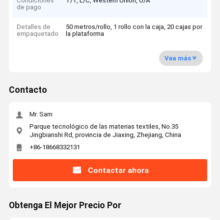
Condiciones
T/T, L/C, Western Union, O/A
de pago
Detalles de
50 metros/rollo, 1 rollo con la caja, 20 cajas por
empaquetado
la plataforma
Vea más
Contacto
Mr. Sam
Parque tecnológico de las materias textiles, No.35
Jingbianshi Rd, provincia de Jiaxing, Zhejiang, China
+86-18668332131
Contactar ahora
Obtenga El Mejor Precio Por