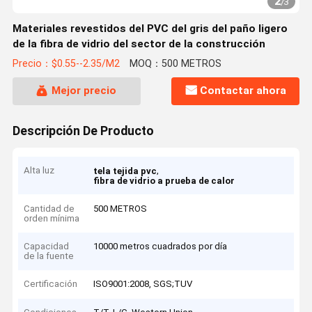
2
/
3
Materiales revestidos del PVC del gris del paño ligero
de la fibra de vidrio del sector de la construcción
Precio：$0.55--2.35/M2
MOQ：500 METROS
Mejor precio
Contactar ahora
Descripción De Producto
Alta luz
,
tela tejida pvc
fibra de vidrio a prueba de calor
Cantidad de
500 METROS
orden mínima
Capacidad
10000 metros cuadrados por día
de la fuente
Certificación
ISO9001:2008, SGS;TUV